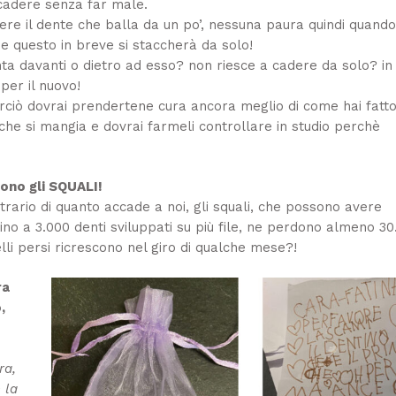
 cadere senza far male.
dere il dente che balla da un po’, nessuna paura quindi quand
 e questo in breve si staccherà da solo!
nta davanti o dietro ad esso? non riesce a cadere da solo? in
 per il nuovo!
perciò dovrai prendertene cura ancora meglio di come hai fatt
 che si mangia e dovrai farmeli controllare in studio perchè
ono gli SQUALI!
trario di quanto accade a noi, gli squali, che possono avere
 a 3.000 denti sviluppati su più file, ne perdono almeno 30
lli persi ricrescono nel giro di qualche mese?!
ra
,
ra,
 la