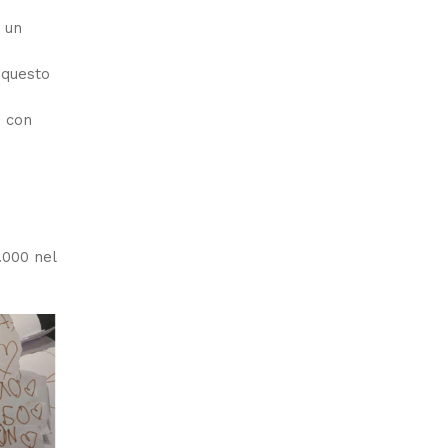
o un
 questo
o con
.000 nel