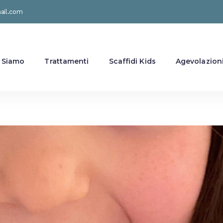
mail.com
 Siamo
Trattamenti
Scaffidi Kids
Agevolazion
 che balla?