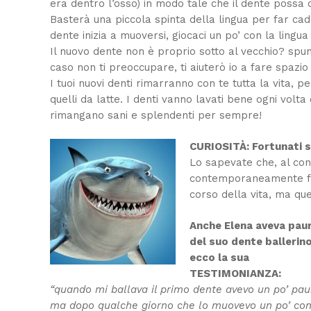
era dentro l’osso) in modo tale che il dente possa
Basterà una piccola spinta della lingua per far ca
dente inizia a muoversi, giocaci un po’ con la lingua
Il nuovo dente non è proprio sotto al vecchio? spu
caso non ti preoccupare, ti aiuterò io a fare spazio
I tuoi nuovi denti rimarranno con te tutta la vita, 
quelli da latte. I denti vanno lavati bene ogni volta
rimangano sani e splendenti per sempre!
CURIOSITÀ: Fortunati s
Lo sapevate che, al con
contemporaneamente fino
corso della vita, ma que
Anche Elena aveva pau
del suo dente ballerino
ecco la sua
TESTIMONIANZA:
“quando mi ballava il primo dente avevo un po’ pau
ma dopo qualche giorno che lo muovevo un po’ con