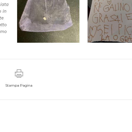
iata
o in
te
atto
rimo
Stampa Pagina