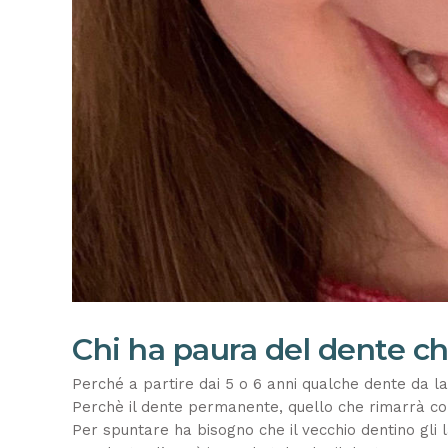
Chi ha paura del dente ch
Perché a partire dai 5 o 6 anni qualche dente da la
Perchè il dente permanente, quello che rimarrà con 
Per spuntare ha bisogno che il vecchio dentino gli l