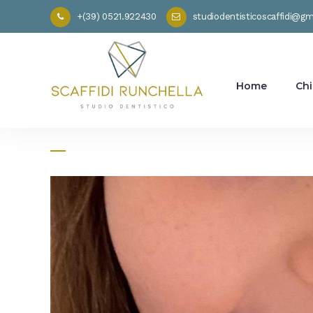
+(39) 0521.922430
studiodentisticoscaffidi@g
Home
Chi
Chi ha paura del dente