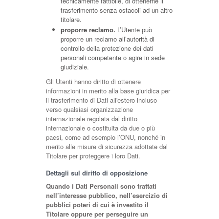
tecnicamente fattibile, di ottenerne il
trasferimento senza ostacoli ad un altro
titolare.
proporre reclamo.
L’Utente può
proporre un reclamo all’autorità di
controllo della protezione dei dati
personali competente o agire in sede
giudiziale.
Gli Utenti hanno diritto di ottenere
informazioni in merito alla base giuridica per
il trasferimento di Dati all'estero incluso
verso qualsiasi organizzazione
internazionale regolata dal diritto
internazionale o costituita da due o più
paesi, come ad esempio l’ONU, nonché in
merito alle misure di sicurezza adottate dal
Titolare per proteggere i loro Dati.
Dettagli sul diritto di opposizione
Quando i Dati Personali sono trattati
nell’interesse pubblico, nell’esercizio di
pubblici poteri di cui è investito il
Titolare oppure per perseguire un