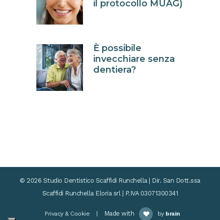
il protocollo MUAG)
È possibile
invecchiare senza
dentiera?
© 2026 Studio Dentistico Scaffidi Runchella | Dir. San Dott.ssa
Scaffidi Runchella Eloria srl | P.IVA 03071300341
Made with
Privacy & Cookie
|
by
brain